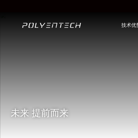
技术优
未来 提前而来