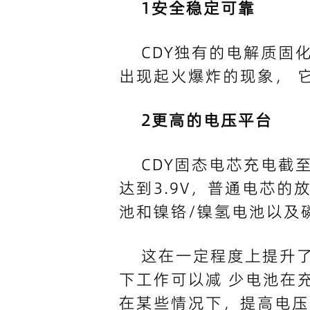
1
安全稳定可靠
CDY独有的电解质固
出现起火爆炸的现象， 
2更高的电压平台
CDY固态电芯充电截至
达到3.9V，普通电芯的
池和镍铬/镍氢电池以及
这在一定程度上提升
下工作可以减 少电池在
在某些情况下，提高电压