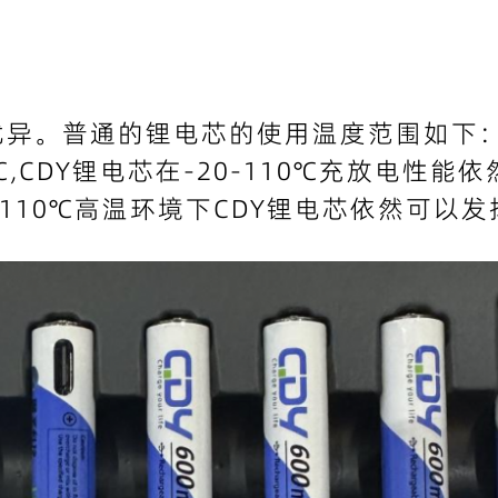
异。普通的锂电芯的使用温度范围如下：充
℃,CDY锂电芯在-20-110℃充放电性能
110℃高温环境下CDY锂电芯依然可以发