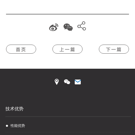
首页
上一篇
下一篇
技术优势
性能优势