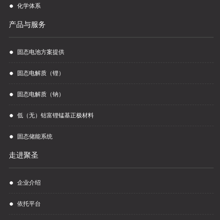
化学体系
产品与服务
固态电池方案提供
固态电解质（锂）
固态电解质（钠）
低（无）钴富锂锰基正极材料
固态储能系统
走进聚圣
企业介绍
依托平台