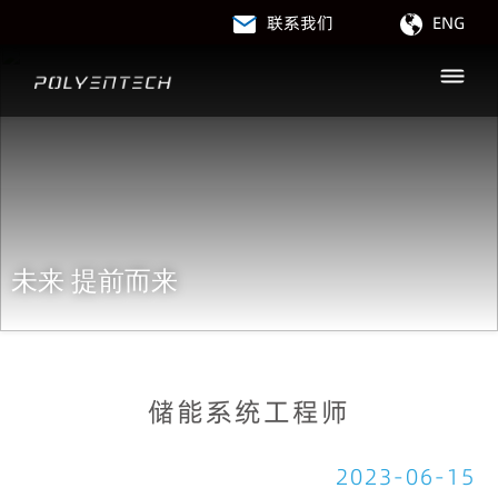
联系我们
ENG
未来 提前而来
储能系统工程师
2023-06-15