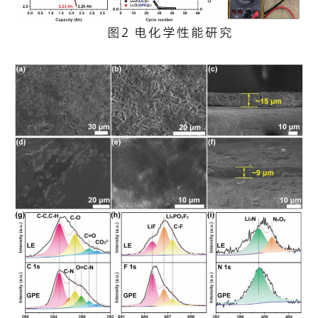
图2 电化学性能研究