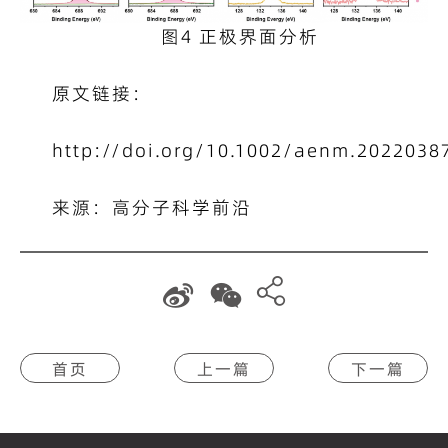
图4 正极界面分析
原文链接：
http://doi.org/10.1002/aenm.2022038
来源：高分子科学前沿
首页
上一篇
下一篇