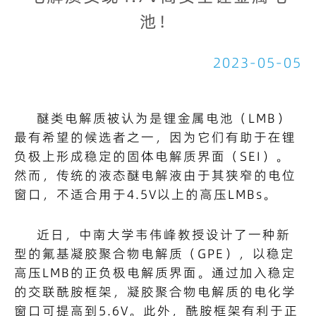
池！
2023-05-05
醚类电解质被认为是锂金属电池（LMB）
最有希望的候选者之一，因为它们有助于在锂
负极上形成稳定的固体电解质界面（SEI）。
然而，传统的液态醚电解液由于其狭窄的电位
窗口，不适合用于4.5V以上的高压LMBs。
近日，中南大学韦伟峰教授设计了一种新
型的氟基凝胶聚合物电解质（GPE），以稳定
高压LMB的正负极电解质界面。通过加入稳定
的交联酰胺框架，凝胶聚合物电解质的电化学
窗口可提高到5.6V。此外，酰胺框架有利于正