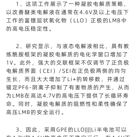
1、这项工作展示了一种凝胶电解质策略，
以改善醚类电解液在通常在4.6V及以上电压下
工作的富锂层状氧化物（LLO）正极的LMB中
的高电压稳定性。
2、研究显示，与液态电解液相比，具有教
练酰胺框架的凝胶电解质的电化学窗口增加了
1V。此外，强大的交联框架不仅调节了正负极
电解质界面（CEI）/SEI在正负极两侧的均匀
生长，而且大大增加了Li+的转移数，并通过
锚定PF6-阴离子抑制了有害物质的产生，从而
为LMB在高达4.7V的高电压下提供了长循环寿
命。同时，凝胶电解质的阻燃性和柔性确保了
高压LMB的安全运行。
3、因此，采用GPE的LLO||||Li半电池可以